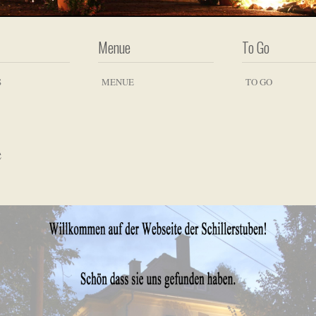
Menue
To Go
S
MENUE
TO GO
e