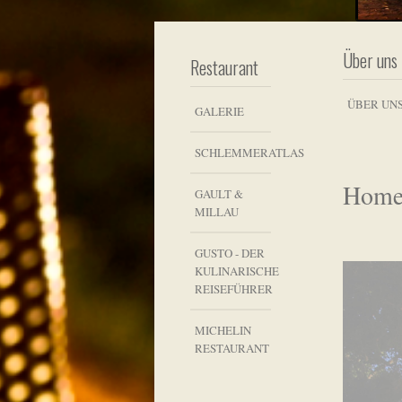
Über uns
Restaurant
ÜBER UN
GALERIE
SCHLEMMERATLAS
Hom
GAULT &
MILLAU
GUSTO - DER
KULINARISCHE
REISEFÜHRER
MICHELIN
RESTAURANT